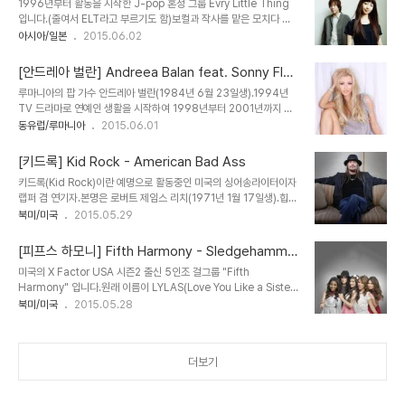
rt
1996년부터 활동을 시작한 J-pop 혼성 그룹 Evry Little Thing
seems a friend could never be found And your lost in
입니다.(줄여서 ELT라고 부르기도 함)보컬과 작사를 맡은 모치다 카
an desporation with no rainbow inside But sometimes
오리(1978년 3월 24일생)와 기타를 맡은 이토 이치로(1967년 11
아시아/일본
2015.06.02
you find your dreams can really come..
월 10일생)그리고 작사, 작곡, 키보드를 맡았던 이가라시 미쓰루
(1969년 5월 17일생)으로 결성되었다가이가라시 미쓰루가 프로듀
[안드레아 벌란] Andreea Balan feat. Sonny Fla
싱에 전념하고자 2000년에 탈퇴하여 현재 2인조로 활동중입니
me - IUBI
루마니아의 팝 가수 안드레아 벌란(1984년 6월 23일생).1994년
다.199년대 후반을 대표하는 J-pop 밴드로 일본 뿐만 아니라 한국
TV 드라마로 연예인 생활을 시작하여 1998년부터 2001년까지 그
에서도 상당한 인기를 누렸었죠. 가사 寂しさに耐えきれないほど
룹 "안드레"의 멤버로 활동하다가현재는 솔로로 활동중. 가사 Oh
동유럽/루마니아
2015.06.01
苦しい日もあるけれど傷つくことを受け止めるたび優しさを
ooh oh oohOh ooh oh oohOh ooh oh ooh Ochii nu te
増してく ありふれた出来事もきっと何か役に立つことと信じ
vad, inima intreaba de tineSimt cum arde, arde iubirea-
続けて 見えない明日を手さぐりで探そう ※(easy
[키드록] Kid Rock - American Bad Ass
n mineChiar si-o secunda de mi-ai daMi-ar ajunge sa
come,easy go..
키드록(Kid Rock)이란 예명으로 활동중인 미국의 싱어송라이터이자
ma pierd in privirea taArde, arde iubirea-n mineOh ooh
랩퍼 겸 연기자.본명은 로버트 제임스 리치(1971년 1월 17일생).힙합
oh Iubi iubi haiIubi iubi hai sa ne iubimIa si strange-ma
으로 시작하여 랩/록으로 큰 성공을 거둔 아티스트입니다.이유는 모르
북미/미국
2015.05.29
in brateIubi i..
겠지만 언제부터인가 멜론, 벅스 등의 스트리밍 서비스에서 들을 수조
차 없게 되었습니다.우리에겐 유튜브가 있지만요... 가사 YeahAnd I
[피프스 하모니] Fifth Harmony - Sledgehamme
set up and tore down this stage with my own two
r
미국의 X Factor USA 시즌2 출신 5인조 걸그룹 "Fifth
handsWe've travel this land packed tight in mini
Harmony" 입니다.원래 이름이 LYLAS(Love You Like a Sister
vansAnd all this for the fans, girls, money, and fameI
라는 의미라네요)였는데브루노 마스의 4명의 자매로 이루어진 "The
북미/미국
2015.05.28
played their gameAnd as they scream my nameI will ..
Lylas"와 이름이 비슷하다는 이유로분쟁에 휘말려 "1432"로 이름을
변경했다가이름에 숫자가 있는 그룹이 너무 많고 발음이 너무 지저분
하다는 이유로"Fifth Harmony"로 다시 변경되었습니다. 가사 If
더보기
you could take my pulse right nowIt would feel just like
a sledgehammerIf you could feel my heart beat nowIt
would hit you like a sledgehammer I don't ad..