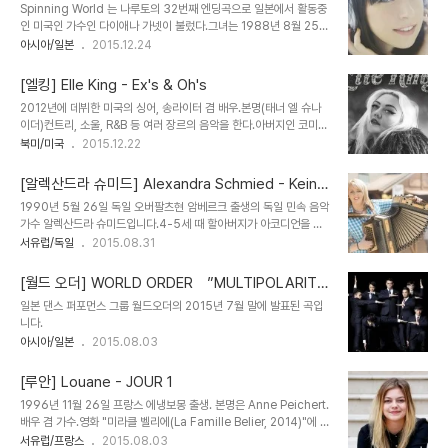
Spinning World 는 나루토의 32번째 엔딩곡으로 일본에서 활동중
встречаю первое лето. Лето, лето, без него! Первое
인 미국인 가수인 다이애나 가넷이 불렀다.그녀는 1988년 8월 25일
лето без него. Оказалось очень даже ничего. Первое
워싱턴 DC에서 출생한 100% 미국인이지만어렸을 때 애니 오타쿠
아시아/일본
2015.12.24
лето без тебя. Лучший твой подарок для меня. П..
인 아버지의 영향으로 일본 애니메이션에 흥미를 갖게 되었다.일본 중
학교에서 영어 및 회화 교사 및 강사를 하면서 데뷔를 준비하다가
[엘킹] Elle King - Ex's & Oh's
2013년에 데뷔하였다. Lyrics Romaji Nando
2012년에 데뷔한 미국의 싱어, 송라이터 겸 배우.본명(태너 엘 슈나
tatakitsukerarete moAkiramerareru wake nado wanaku
이더)컨트리, 소울, R&B 등 여러 장르의 음악을 한다.아버지인 코미디
genten kaikiGenjitsu to wa baibai shite mukashi mitai ni
언 겸 영화배우 롭 슈나이더와 모델인 어머니 런던 킹 사이에서 1989
북미/미국
2015.12.22
waiwai shitai keredoSou mo ikanai nara kirihiraite mirya
년 7월 3일 태어났다.부모의 이혼 후 새아버지에게서 받은 "The
ii Nokori..
Donnas(여성 멤버로만 이루어진 하드락 밴드)"의 레코드를 들으면
[알렉산드라 슈미드] Alexandra Schmied - Keine
서 뮤지션의 꿈을 갖게 되었다고 한다. Lyrics "Ex's & Oh's" Well, I
Angst vor großen Mädchen
1990년 5월 26일 독일 오버팔츠현 암베르크 출생의 독일 민속 음악
had me a boy, turned him into a manI showed him all
가수 알렉산드라 슈미드입니다.4-5세 때 할아버지가 아코디언을 연
the things that he didn't understandWhoa, and then I
주하는 것을 보고 매료되어 음악에 대한 열정을 발견했다고 합니다.
서유럽/독일
2015.08.31
let him go Now, there's one in California who's ..
[월드 오더] WORLD ORDER ”MULTIPOLARIT
Y”
일본 댄스 퍼포먼스 그룹 월드오더의 2015년 7월 말에 발표된 곡입
니다.
아시아/일본
2015.08.03
[루안] Louane - JOUR 1
1996년 11월 26일 프랑스 에냉보몽 출생. 본명은 Anne Peichert.
배우 겸 가수.영화 "미라클 벨리에(La Famille Belier, 2014)"에 주
연으로 출연하여 세자르상과 루미에르상 신인여우상을 수상했다. 가
서유럽/프랑스
2015.08.03