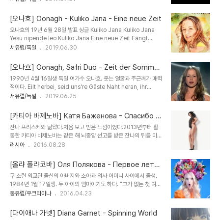
부분이 꽤 많다.(독일어보다 많이 나오는 듯) 배경이 칠해진 부분이 엘
프어. 이 곡의 제목 역시 엘프어로 "elven home(엘프의 집)"이라는
[오나흐] Oonagh - Kuliko Jana - Eine neue Zeit
뜻이라고 한다. Eldamar Eine Stimme spricht Eine
오나흐의 19년 6월 28일 발표 싱글 Kuliko Jana Kuliko Jana
Sehnsucht wächst Von der Nacht berührt Und vom
Yesu nipende leo Kuliko Jana Eine neue Zeit Fängt
Mond geweckt Die Erinnerung An ein fernes Glück
gerade erst an und ich kann sie schon seh'n Wie im
서유럽/독일
2019.06.30
Hinterm Horizont Führt der Weg zurück Naira ëar, naira
freien Fall Lass' ich alles los um neue Wege zu gehen
ëar..
Und es ist ganz egal wohin der Wind mich trägt Ich bin
[오나흐] Oonagh, Safri Duo - Zeit der Sommer
dafür bereit Mach' die Augen zu und komme bei mir an
nächte
1990년 4월 16일생 독일 여가수 오나흐. 웃는 얼굴과 주근깨가 매력
Ich fühl' mich federleicht Kuliko Jana Kuliko Jana Yesu
적이다. Eilt herbei, seid uns're Gäste Naht heran, ihr
nipende leo Kuliko Jana Kuliko Ja..
Feenvolk Ewig tanzt auf uns'rem Feste Ewig weilt an
서유럽/독일
2019.06.25
diesem Ort Jetzt ist die Zeit der Sommernächte Jetzt
ist die Zeit der Melodie Ea, Ea, echuio Ondolindë
[카티아 바제노바] Катя Баженова - Спасибо т
(Erwache, Ondolindë) Ea, Ea, meren na Gondolin
ебе, лето!
잔나 프리스케와 닮았다.처음 보고 받은 느낌이었다.2013년부터 활
(Festlich ist Gondolin) Ea, Ea, echuio Ondolindë
동한 카티아 바제노바는 같은 해 뇌종양 선고를 받은 잔나의 뒤를 이을
(Erwache, Ondolindë) Ea, Ea, meren na Gondolin
목적으로 전략적으로 데뷔한 듯하다.외모나 노래 모두 잔나를 보는 듯
러시아
2016.08.28
(Festlic..
하다.이 곡도 잔나의 "Где-то лето" 와 같은 블루 색상 의상에 수
영장이 배경인 점이나테니스 라켓을 들고 있는 장면 등 모두 잔나를 모
[올랴 폴랴코바] Оля Полякова - Первое лето
방한다는 느낌이 물씬 풍긴다.러시아는 여름이 짧아서 그런지 이 곡이
без Него
구 소련 외교관 출신의 아버지와 소아과 의사 어머니 사이에서 출생.
나 잔나의 "Где-то лето" 이나 여름을 노래하고 심지어 감사하다
1984년 1월 17일생. 두 아이의 엄마이기도 하다. "그가 없는 첫 여
고까지 한다.잔나의 인기에 묻어 가려는 이미지 덕분에 그리 큰 인기는
름"이라는 슬플 듯한 제목과는 다소 어울리지 않는 코믹한 (병맛스럽
동유럽/우크라이나
2016.04.23
못 얻었는지 러시아어로 된 프로필조차 찾기가 힘들었다.89~92년
기까지 한) 동영상. 좀 더 예쁘지만 촌스러운 레이디가가 느낌이랄까...
생, 크림반도 출생, 모델 출신, 키 176cm, 체중 55kg 이라는 정도.
가사 Он умел красиво говорить. Только не спешил
Russian L..
[다이애나 가넷] Diana Garnet - Spinning World
кольцо дарить. Надоело ждать, время истекло. Я