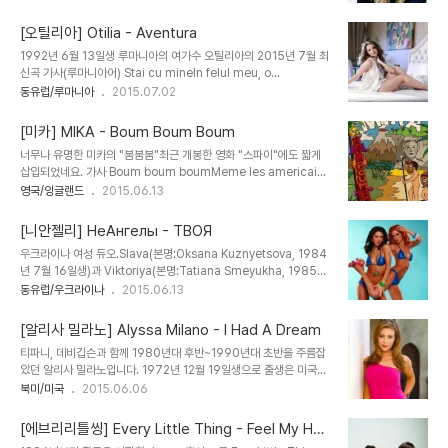
사 Paroles de Jour 1Jour 1 amour numero 1 C'est
l'amour supreme Dis-moi que tu m'aimesJe veux un
[오틸리아] Otilia - Aventura
jour numero 2Une suite a l'hotel, supplement mortelJe
1992년 6월 13일생 루마니아의 여가수 오틸리아의 2015년 7월 최
t'ai regarde toute la nuitDanser sur mon ame les plus
신곡 가사(루마니아어) Stai cu mineIn felul meu, o
permis9 joursLa vie c'est du velour et l'eternite, une
bilioneraDeci mi-ar placea Stai cu mineIn felul meu, o
동유럽/루마니아
2015.07.02
necessiteJ..
bilioneraNu vreau o aventura Stai cu mineIn felul meu, o
bilioneraImi place, de asemenea, yahora Stai cu mineIn
[미카] MIKA - Boum Boum Boum
felul meu, o bilioneraNu vreau o aventura Quero Quero
너무나 유명한 미카의 "붐붐붐"최근 개봉한 영화 "스파이"에도 짧게
Quero asemenea spuneCand ma atingi, ma duc na na
삽입되었네요. 가사 Boum boum boumMeme les americains
na na naCand Quero asemenea spune sa ma saruti,..
comprennentBoum boum boumBoum boum
영국/잉글랜드
2015.06.13
boumBoum boum boum Qu'importe l'endroit, le
contexteOn a toujours un bon pretextePour tomber nos
[니안젤리] НеАнгелы - ТВОЯ
"fruit of the loom"Quand toi et moi on fait boum boum
우크라이나 여성 듀오.Slava(본명:Oksana Kuznyetsova, 1984
boumQuand t'es pas la j'fais n'importe quoiJ'prends
년 7월 16일생)과 Viktoriya(본명:Tatiana Smeyukha, 1985년
des kilos de tequilasJe chante les chansons d'Oum
12월 13일생) 가 멤버. 가사 Мечты, словно тонкие
동유럽/우크라이나
2015.06.13
KalthoumJe ne pense qu'a no..
линииНа теплых ладонях закатаОднажды мы будем
счастливымиВедь мы ими были когда-тоСкажи мне
[알리사 밀라노] Alyssa Milano - I Had A Dream
какими аккордамиПечаль разбередила мою боль?Не
티파니, 데비깁슨과 함께 1980년대 후반~1990년대 초반을 주름잡
буду ни сильной ни гордоюМне просто нужна твоя
았던 알리사 밀라노입니다. 1972년 12월 19일생으로 출생은 미국이
любовьПрипев:Потому что я твоя, всему остальному
지만 이탈리아계 후손입니다. 1985년 영화 "코만도"에서 아놀드 옹
북미/미국
2015.06.06
не верьПотому что я твоя - и ..
의 딸로 나왔었습죠. 가사 Dream, dream, dream, dream,
dream, dream, dream, dream, dream Sometime it's
[에브리리틀씽] Every Little Thing - Feel My Hea
seems the world is getting you down Sometimes it's