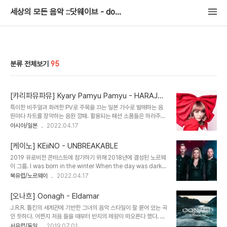
세상의 모든 음악 ::닷웨이브 - dotwav.net
분류 전체보기
95
[캬리파뮤파뮤] Kyary Pamyu Pamyu - HARAJUK
U IYAHOI(きゃりーぱみゅぱみゅ - 原宿いやほ
특이한 비주얼과 화려한 PV로 주목을 끄는 일본 가수로 발매하는 음
い)
원마다 차트를 장악하는 음원 깡패. 활용되는 패션 소품들은 하라주쿠
길거리에서 1~2천엔 정도에 살 수 있는 소소한 것들이며 대부분 직접
아시아/일본
2022.04.17
준비한다고 한다. 실제로 하라주쿠 길거리에서 캐스팅이 되었고 패션
에 관심이 많았다고 한다. 이 노래는 자신의 출신 지역인 하라주쿠를
[케이노] KEiiNO - UNBREAKABLE
주제로 노래한 곡으로 데뷔 7년차 즈음에 발표된 곡. 캬리의 백댄서
2019 유로비전 콘테스트에 참가하기 위해 2018년에 결성된 노르웨
팀인 캬리키즈가 점차 인기를 얻으며 덴뿌라키즈라는 이름의 별도 유
이 그룹. I was born in the winter When the day was dark
닛으로 활동을 하고 있으며 다른 아티스트에게도 안무 제공을 하기도
as the night Pale blue lips of the morning 'Cause the
북유럽/노르웨이
2022.04.17
한다. あー 刺激求めて ランランとしたくて 曇りかけた空じゃ
darkness follow the light Found a northern boy in the
ダメ カラフルに変えて みんな集めよう ワイワイ素敵な
summer When he told me not to be shy I kissed him
SHOW オトナには気付けない砦 シャイになら もう成り飽き
[오나흐] Oonagh - Eldamar
down by the river And I left him down there to die
た 踊ろう ハイにな..
J.R.R. 톨킨의 세계관에 기반한 그녀의 음악 스타일이 잘 묻어 있는 곡
'Cause my mother told me Girl, to make someone like
인 듯하다. 어쩐지 처음 들을 때부터 반지의 제왕이 떠오른다 했다. 실
you Someone stronger than the ice That kings w..
제 가사 중에 엘프어(퀘냐 Quenya:톨킨이 개발한 인공어.)로 부르는
서유럽/독일
2019.07.01